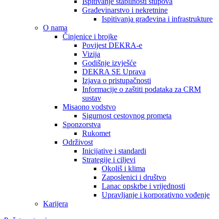
Ispitivanje stabilnosti stupova
Građevinarstvo i nekretnine
Ispitivanja građevina i infrastrukture
O nama
Činjenice i brojke
Povijest DEKRA-e
Vizija
Godišnje izvješće
DEKRA SE Uprava
Izjava o pristupačnosti
Informacije o zaštiti podataka za CRM
sustav
Misaono vodstvo
Sigurnost cestovnog prometa
Sponzorstva
Rukomet
Održivost
Inicijative i standardi
Strategije i ciljevi
Okoliš i klima
Zaposlenici i društvo
Lanac opskrbe i vrijednosti
Upravljanje i korporativno vođenje
Karijera