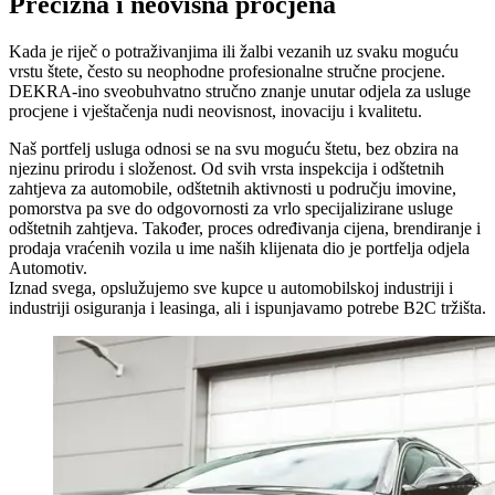
Precizna i neovisna procjena
Kada je riječ o potraživanjima ili žalbi vezanih uz svaku moguću
vrstu štete, često su neophodne profesionalne stručne procjene.
DEKRA-ino sveobuhvatno stručno znanje unutar odjela za usluge
procjene i vještačenja nudi neovisnost, inovaciju i kvalitetu.
Naš portfelj usluga odnosi se na svu moguću štetu, bez obzira na
njezinu prirodu i složenost. Od svih vrsta inspekcija i odštetnih
zahtjeva za automobile, odštetnih aktivnosti u području imovine,
pomorstva pa sve do odgovornosti za vrlo specijalizirane usluge
odštetnih zahtjeva. Također, proces određivanja cijena, brendiranje i
prodaja vraćenih vozila u ime naših klijenata dio je portfelja odjela
Automotiv.
Iznad svega, opslužujemo sve kupce u automobilskoj industriji i
industriji osiguranja i leasinga, ali i ispunjavamo potrebe B2C tržišta.