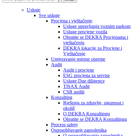
Usluge
Sve usluge
Procjena i vještačenje
Usluge upravljanja voznim parkom
Usluge procjene vozila
Obratite se DEKRA Procjenama i
vještačenju
DEKRA lokacije za Procjene i
Vještačenje
Umjeravanje mjerne opreme
Audit
Audit i procjene
ESG procjena za servise
Usluge Due diligence
TISAX Audit
CSR auditi
Konzalting
Rješenja za zdravlje, sigurnost i
okoliš
O DEKRA Konzaltingu
Obratite se DEKRA Konzaltingu
Process safety
Osposobljavanje zaposlenika
O osposobljavanju zaposlenika