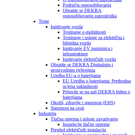
Područja osposobljavanja
Obratite se DEKRA
osposobljavanju zaposlenika
Teme
Ispitivanje vozila
Testiranje e-mobilnosti
Testiranje i usluge za električna i
hibridna vozila
Ispitivanje EV punionica i
infrastrukture
Ispitivanje električnih vozila
Obratite se DEKRA Digitalnim i
proizvodnim rješenjima
Uredba EU-a o baterijama
EU Uredba o baterijama: Prethodna
ocjena sukladnosti
Prijavite se na naš DEKRA bilten o
baterijama
Okoliš, zdravlje i sigurnost (EHS)
Sigurnost na cesti
Industrija
Tlačna oprema i usluge zavarivanja
Inspekcije tlačne opreme
Pregled električnih instalacija