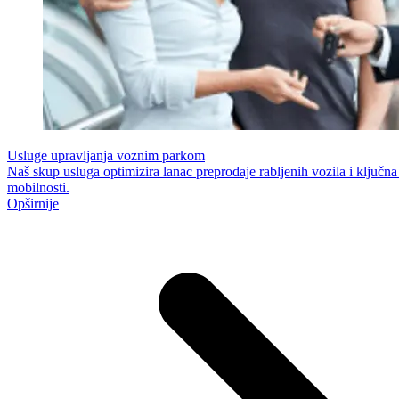
Usluge upravljanja voznim parkom
Naš skup usluga optimizira lanac preprodaje rabljenih vozila i ključna
mobilnosti.
Opširnije