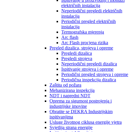
Ispitivanje u proizvodnji i montaži
električnih instalacija
Neperiodični pregledi električnih
instalacija
Periodični pregled električnih
instalacija
Termografska mjerenja
Arc flash
Arc Flash procjena rizika
Pregled dizalica, strojeva i opreme
Pregledi dizalica
Pregledi strojeva
Neperiodični pregledi dizalica
Ispitivanje strojeva i opreme
Periodični pregled strojeva i opreme
Periodična inspekcija dizalica
Zaštita od požara
Mehanizirana inspekcija
NDT i napredni NDT
Oprema za sigurnost postrojenja i
industrijske imovine
Obratite se DEKRA Industrijskim
ispitivanjima
Usluge životnog ciklusa energije vjetra
Svjetlija strana energije