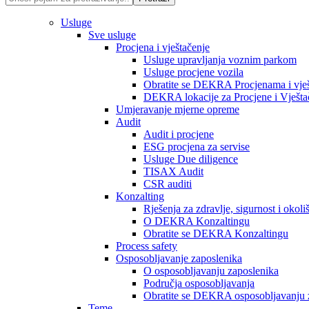
Usluge
Sve usluge
Procjena i vještačenje
Usluge upravljanja voznim parkom
Usluge procjene vozila
Obratite se DEKRA Procjenama i vješ
DEKRA lokacije za Procjene i Vješta
Umjeravanje mjerne opreme
Audit
Audit i procjene
ESG procjena za servise
Usluge Due diligence
TISAX Audit
CSR auditi
Konzalting
Rješenja za zdravlje, sigurnost i okoli
O DEKRA Konzaltingu
Obratite se DEKRA Konzaltingu
Process safety
Osposobljavanje zaposlenika
O osposobljavanju zaposlenika
Područja osposobljavanja
Obratite se DEKRA osposobljavanju 
Teme