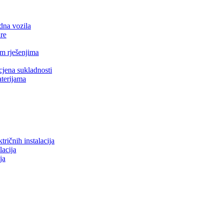
idna vozila
ure
m rješenjima
jena sukladnosti
aterijama
tričnih instalacija
lacija
ja