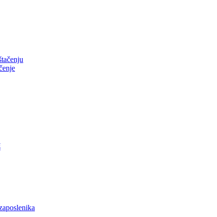
tačenju
čenje
š
zaposlenika