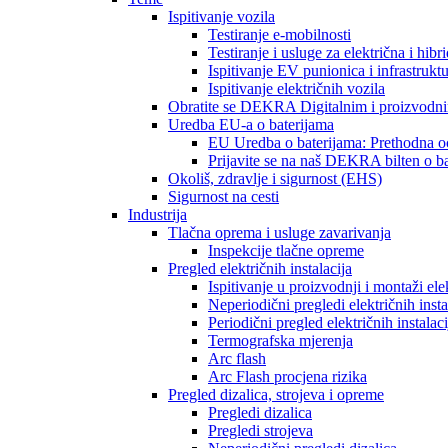
Ispitivanje vozila
Testiranje e-mobilnosti
Testiranje i usluge za električna i hibr
Ispitivanje EV punionica i infrastrukt
Ispitivanje električnih vozila
Obratite se DEKRA Digitalnim i proizvodni
Uredba EU-a o baterijama
EU Uredba o baterijama: Prethodna oc
Prijavite se na naš DEKRA bilten o b
Okoliš, zdravlje i sigurnost (EHS)
Sigurnost na cesti
Industrija
Tlačna oprema i usluge zavarivanja
Inspekcije tlačne opreme
Pregled električnih instalacija
Ispitivanje u proizvodnji i montaži elek
Neperiodični pregledi električnih insta
Periodični pregled električnih instalaci
Termografska mjerenja
Arc flash
Arc Flash procjena rizika
Pregled dizalica, strojeva i opreme
Pregledi dizalica
Pregledi strojeva