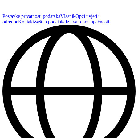
Postavke privatnosti podataka
Vlasnik
Opći uvjeti i
odredbe
Kontakt
Zaštita podataka
Izjava o pristupačnosti