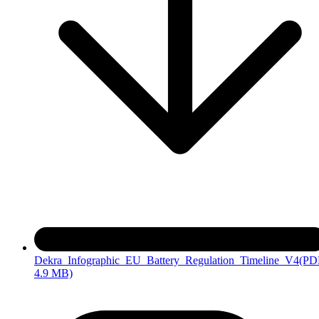
Dekra_Infographic_EU_Battery_Regulation_Timeline_V4
(PD
4.9 MB)