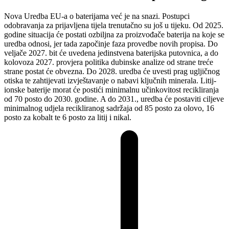
Nova Uredba EU-a o baterijama već je na snazi. Postupci
odobravanja za prijavljena tijela trenutačno su još u tijeku. Od 2025.
godine situacija će postati ozbiljna za proizvođače baterija na koje se
uredba odnosi, jer tada započinje faza provedbe novih propisa. Do
veljače 2027. bit će uvedena jedinstvena baterijska putovnica, a do
kolovoza 2027. provjera politika dubinske analize od strane treće
strane postat će obvezna. Do 2028. uredba će uvesti prag ugljičnog
otiska te zahtijevati izvještavanje o nabavi ključnih minerala. Litij-
ionske baterije morat će postići minimalnu učinkovitost recikliranja
od 70 posto do 2030. godine. A do 2031., uredba će postaviti ciljeve
minimalnog udjela recikliranog sadržaja od 85 posto za olovo, 16
posto za kobalt te 6 posto za litij i nikal.