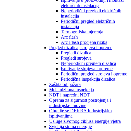
Ispitivanje u proizvodnji i montaži
električnih instalacija
Neperiodični pregledi električnih
instalacija
Periodični pregled električnih
instalacija
Termografska mjerenja
Arc flash
Arc Flash procjena rizika
Pregled dizalica, strojeva i opreme
Pregledi dizalica
Pregledi strojeva
Neperiodični pregledi dizalica
Ispitivanje strojeva i opreme
Periodični pregled strojeva i opreme
Periodična inspekcija dizalica
Zaštita od požara
Mehanizirana inspekcija
NDT i napredni NDT
Oprema za sigurnost postrojenja i
industrijske imovine
Obratite se DEKRA Industrijskim
ispitivanjima
Usluge životnog ciklusa energije vjetra
Svjetlija strana energije