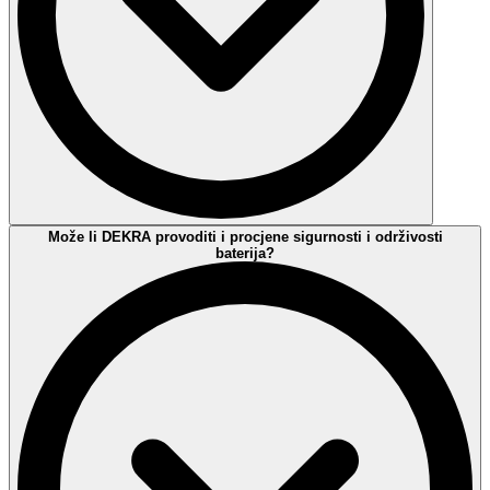
Apsolutno! Zahvaljujući mreži ispitnih laboratorija, DEKRA nudi
Može li DEKRA provoditi i procjene sigurnosti i održivosti
sveobuhvatno testiranje sigurnosti, otpornosti i performansi baterija
baterija?
prema međunarodnim standardima.