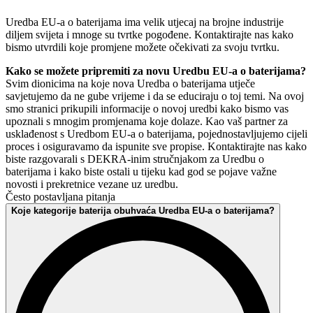
Uredba EU-a o baterijama ima velik utjecaj na brojne industrije
diljem svijeta i mnoge su tvrtke pogođene. Kontaktirajte nas kako
bismo utvrdili koje promjene možete očekivati za svoju tvrtku.
Kako se možete pripremiti za novu Uredbu EU-a o baterijama?
Svim dionicima na koje nova Uredba o baterijama utječe
savjetujemo da ne gube vrijeme i da se educiraju o toj temi. Na ovoj
smo stranici prikupili informacije o novoj uredbi kako bismo vas
upoznali s mnogim promjenama koje dolaze. Kao vaš partner za
usklađenost s Uredbom EU-a o baterijama, pojednostavljujemo cijeli
proces i osiguravamo da ispunite sve propise. Kontaktirajte nas kako
biste razgovarali s DEKRA-inim stručnjakom za Uredbu o
baterijama i kako biste ostali u tijeku kad god se pojave važne
novosti i prekretnice vezane uz uredbu.
Često postavljana pitanja
Koje kategorije baterija obuhvaća Uredba EU-a o baterijama?