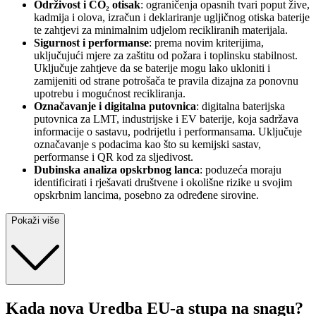
Održivost i CO₂ otisak
: ograničenja opasnih tvari poput žive,
kadmija i olova, izračun i deklariranje ugljičnog otiska baterije
te zahtjevi za minimalnim udjelom recikliranih materijala.
Sigurnost i performanse
: prema novim kriterijima,
uključujući mjere za zaštitu od požara i toplinsku stabilnost.
Uključuje zahtjeve da se baterije mogu lako ukloniti i
zamijeniti od strane potrošača te pravila dizajna za ponovnu
upotrebu i mogućnost recikliranja.
Označavanje i digitalna putovnica
: digitalna baterijska
putovnica za LMT, industrijske i EV baterije, koja sadržava
informacije o sastavu, podrijetlu i performansama. Uključuje
označavanje s podacima kao što su kemijski sastav,
performanse i QR kod za sljedivost.
Dubinska analiza opskrbnog lanca
: poduzeća moraju
identificirati i rješavati društvene i okolišne rizike u svojim
opskrbnim lancima, posebno za određene sirovine.
Pokaži više
Kada nova Uredba EU-a stupa na snagu?