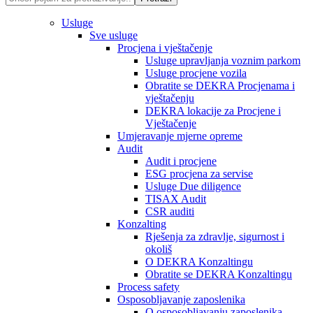
Usluge
Sve usluge
Procjena i vještačenje
Usluge upravljanja voznim parkom
Usluge procjene vozila
Obratite se DEKRA Procjenama i
vještačenju
DEKRA lokacije za Procjene i
Vještačenje
Umjeravanje mjerne opreme
Audit
Audit i procjene
ESG procjena za servise
Usluge Due diligence
TISAX Audit
CSR auditi
Konzalting
Rješenja za zdravlje, sigurnost i
okoliš
O DEKRA Konzaltingu
Obratite se DEKRA Konzaltingu
Process safety
Osposobljavanje zaposlenika
O osposobljavanju zaposlenika