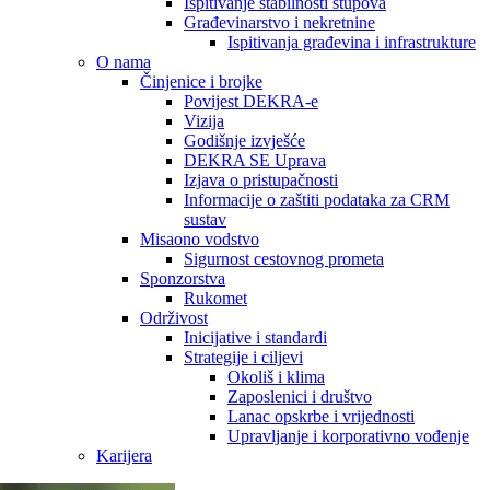
Ispitivanje stabilnosti stupova
Građevinarstvo i nekretnine
Ispitivanja građevina i infrastrukture
O nama
Činjenice i brojke
Povijest DEKRA-e
Vizija
Godišnje izvješće
DEKRA SE Uprava
Izjava o pristupačnosti
Informacije o zaštiti podataka za CRM
sustav
Misaono vodstvo
Sigurnost cestovnog prometa
Sponzorstva
Rukomet
Održivost
Inicijative i standardi
Strategije i ciljevi
Okoliš i klima
Zaposlenici i društvo
Lanac opskrbe i vrijednosti
Upravljanje i korporativno vođenje
Karijera