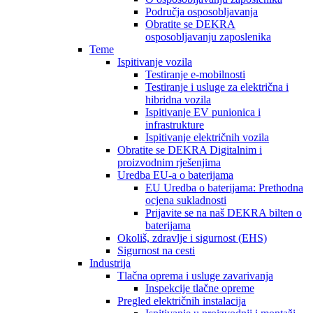
Područja osposobljavanja
Obratite se DEKRA
osposobljavanju zaposlenika
Teme
Ispitivanje vozila
Testiranje e-mobilnosti
Testiranje i usluge za električna i
hibridna vozila
Ispitivanje EV punionica i
infrastrukture
Ispitivanje električnih vozila
Obratite se DEKRA Digitalnim i
proizvodnim rješenjima
Uredba EU-a o baterijama
EU Uredba o baterijama: Prethodna
ocjena sukladnosti
Prijavite se na naš DEKRA bilten o
baterijama
Okoliš, zdravlje i sigurnost (EHS)
Sigurnost na cesti
Industrija
Tlačna oprema i usluge zavarivanja
Inspekcije tlačne opreme
Pregled električnih instalacija