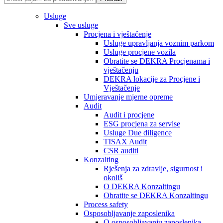
Usluge
Sve usluge
Procjena i vještačenje
Usluge upravljanja voznim parkom
Usluge procjene vozila
Obratite se DEKRA Procjenama i
vještačenju
DEKRA lokacije za Procjene i
Vještačenje
Umjeravanje mjerne opreme
Audit
Audit i procjene
ESG procjena za servise
Usluge Due diligence
TISAX Audit
CSR auditi
Konzalting
Rješenja za zdravlje, sigurnost i
okoliš
O DEKRA Konzaltingu
Obratite se DEKRA Konzaltingu
Process safety
Osposobljavanje zaposlenika
O osposobljavanju zaposlenika