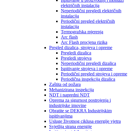
Ispitivanje u proizvodnji i montaži
električnih instalacija
Neperiodični pregledi električnih
instalacija
Periodični pregled električnih
instalacija
Termografska mjerenja
Arc flash
Arc Flash procjena rizika
Pregled dizalica, strojeva i opreme
Pregledi dizalica
Pregledi strojeva
Neperiodični pregledi dizalica
Ispitivanje strojeva i opreme
Periodični pregled strojeva i opreme
Periodična inspekcija dizalica
Zaštita od požara
Mehanizirana inspekcija
NDT i napredni NDT
Oprema za sigurnost postrojenja i
industrijske imovine
Obratite se DEKRA Industrijskim
ispitivanjima
Usluge životnog ciklusa energije vjetra
Svjetlija strana energije