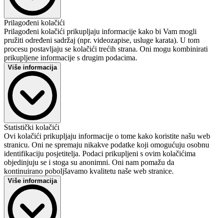
Matomo
Prilagođeni kolačići
Pružatelj:
Prilagođeni kolačići prikupljaju informacije kako bi Vam mogli
InnoCraft Ltd
pružiti određeni sadržaj (npr. videozapise, usluge karata). U tom
Opis :
procesu postavljaju se kolačići trećih strana. Oni mogu kombinirati
Kolačić za analizu web stranice. Generira statističke podatke o tome
prikupljene informacije s drugim podacima.
kako posjetitelj koristi web stranicu.
Više informacija
Izjava o privatnosti:
https://www.dekra.hr/hr/zastita-podataka/
Tencent
Statistički kolačići
Pružatelj:
Ovi kolačići prikupljaju informacije o tome kako koristite našu web
Tencent Holdings Ltd.
stranicu. Oni ne spremaju nikakve podatke koji omogućuju osobnu
Opis :
identifikaciju posjetitelja. Podaci prikupljeni s ovim kolačićima
Is used to display embedded Tencent content. Saves user settings
objedinjuju se i stoga su anonimni. Oni nam pomažu da
when viewing an integrated video and provides usage statistics.
kontinuirano poboljšavamo kvalitetu naše web stranice.
Izjava o privatnosti:
Više informacija
https://www.tencent.com/en-us/privacy-policy.html