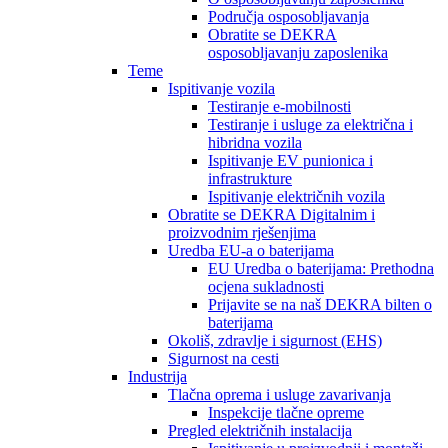
Područja osposobljavanja
Obratite se DEKRA
osposobljavanju zaposlenika
Teme
Ispitivanje vozila
Testiranje e-mobilnosti
Testiranje i usluge za električna i
hibridna vozila
Ispitivanje EV punionica i
infrastrukture
Ispitivanje električnih vozila
Obratite se DEKRA Digitalnim i
proizvodnim rješenjima
Uredba EU-a o baterijama
EU Uredba o baterijama: Prethodna
ocjena sukladnosti
Prijavite se na naš DEKRA bilten o
baterijama
Okoliš, zdravlje i sigurnost (EHS)
Sigurnost na cesti
Industrija
Tlačna oprema i usluge zavarivanja
Inspekcije tlačne opreme
Pregled električnih instalacija