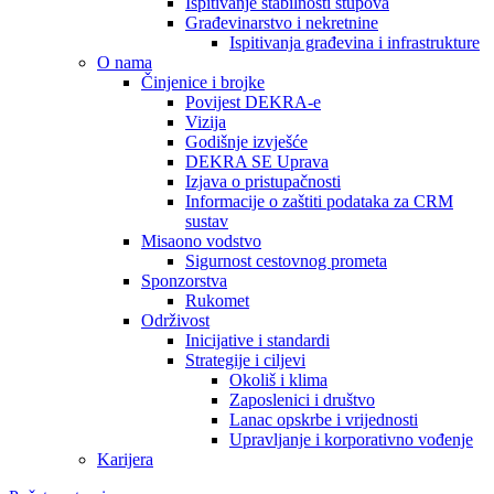
Ispitivanje stabilnosti stupova
Građevinarstvo i nekretnine
Ispitivanja građevina i infrastrukture
O nama
Činjenice i brojke
Povijest DEKRA-e
Vizija
Godišnje izvješće
DEKRA SE Uprava
Izjava o pristupačnosti
Informacije o zaštiti podataka za CRM
sustav
Misaono vodstvo
Sigurnost cestovnog prometa
Sponzorstva
Rukomet
Održivost
Inicijative i standardi
Strategije i ciljevi
Okoliš i klima
Zaposlenici i društvo
Lanac opskrbe i vrijednosti
Upravljanje i korporativno vođenje
Karijera