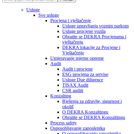
Usluge
Sve usluge
Procjena i vještačenje
Usluge upravljanja voznim parkom
Usluge procjene vozila
Obratite se DEKRA Procjenama i
vještačenju
DEKRA lokacije za Procjene i
Vještačenje
Umjeravanje mjerne opreme
Audit
Audit i procjene
ESG procjena za servise
Usluge Due diligence
TISAX Audit
CSR auditi
Konzalting
Rješenja za zdravlje, sigurnost i
okoliš
O DEKRA Konzaltingu
Obratite se DEKRA Konzaltingu
Process safety
Osposobljavanje zaposlenika
O osposobljavanju zaposlenika