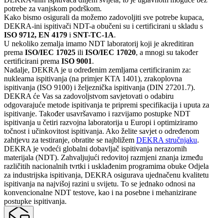
potrebe za vanjskom podrškom.
Kako bismo osigurali da možemo zadovoljiti sve potrebe kupaca,
DEKRA-ini ispitivači NDT-a obučeni su i certificirani u skladu s
ISO 9712, EN 4179
i
SNT-TC-1A
.
U nekoliko zemalja imamo NDT laboratorij koji je akreditiran
prema
ISO/IEC 17025
ili
ISO/IEC 17020
, a mnogi su također
certificirani prema
ISO 9001
.
Nadalje, DEKRA je u određenim zemljama certificiranim za:
nuklearna ispitivanja (na primjer KTA 1401), zrakoplovna
ispitivanja (ISO 9100) i željeznička ispitivanja (DIN 27201.7).
DEKRA će Vas sa zadovoljstvom savjetovati o odabiru
odgovarajuće metode ispitivanja te pripremi specifikacija i uputa za
ispitivanje. Također usavršavamo i razvijamo postupke NDT
ispitivanja u četiri razvojna laboratorija u Europi i optimiziramo
točnost i učinkovitost ispitivanja. Ako želite savjet o određenom
zahtjevu za testiranje, obratite se najbližem
DEKRA stručnjaku
.
DEKRA je vodeći globalni dobavljač ispitivanja nerazornih
materijala (NDT). Zahvaljujući redovitoj razmjeni znanja između
različitih nacionalnih tvrtki i usklađenim programima obuke Odjela
za industrijska ispitivanja, DEKRA osigurava ujednačenu kvalitetu
ispitivanja na najvišoj razini u svijetu. To se jednako odnosi na
konvencionalne NDT testove, kao i na posebne i mehanizirane
postupke ispitivanja.