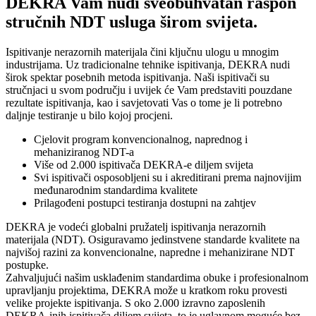
DEKRA Vam nudi sveobuhvatan raspon
stručnih NDT usluga širom svijeta.
Ispitivanje nerazornih materijala čini ključnu ulogu u mnogim
industrijama. Uz tradicionalne tehnike ispitivanja, DEKRA nudi
širok spektar posebnih metoda ispitivanja. Naši ispitivači su
stručnjaci u svom području i uvijek će Vam predstaviti pouzdane
rezultate ispitivanja, kao i savjetovati Vas o tome je li potrebno
daljnje testiranje u bilo kojoj procjeni.
Cjelovit program konvencionalnog, naprednog i
mehaniziranog NDT-a
Više od 2.000 ispitivača DEKRA-e diljem svijeta
Svi ispitivači osposobljeni su i akreditirani prema najnovijim
međunarodnim standardima kvalitete
Prilagođeni postupci testiranja dostupni na zahtjev
DEKRA je vodeći globalni pružatelj ispitivanja nerazornih
materijala (NDT). Osiguravamo jedinstvene standarde kvalitete na
najvišoj razini za konvencionalne, napredne i mehanizirane NDT
postupke.
Zahvaljujući našim usklađenim standardima obuke i profesionalnom
upravljanju projektima, DEKRA može u kratkom roku provesti
velike projekte ispitivanja. S oko 2.000 izravno zaposlenih
DEKRA-inih ispitivača diljem svijeta, to je uglavnom moguće bez