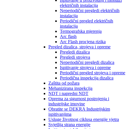
Ispitivanje u proizvodnji i montaži
električnih instalacija
Neperiodični pregledi električnih
instalacija
Periodični pregled električnih
instalacija
Termografska mjerenja
Arc flash
Arc Flash procjena rizika
Pregled dizalica, strojeva i opreme
Pregledi dizalica
Pregledi strojeva
Neperiodični pregledi dizalica
Ispitivanje strojeva i opreme
Periodični pregled strojeva i opreme
Periodična inspekcija dizalica
Zaštita od požara
Mehanizirana inspekcija
NDT i napredni NDT
Oprema za sigurnost postrojenja i
industrijske imovine
Obratite se DEKRA Industrijskim
ispitivanjima
Usluge životnog ciklusa energije vjetra
Svjetlija strana energije