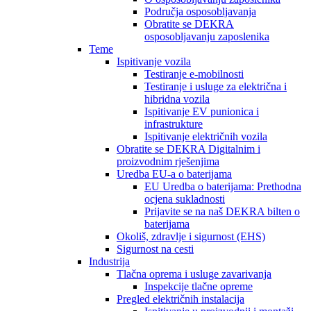
Područja osposobljavanja
Obratite se DEKRA
osposobljavanju zaposlenika
Teme
Ispitivanje vozila
Testiranje e-mobilnosti
Testiranje i usluge za električna i
hibridna vozila
Ispitivanje EV punionica i
infrastrukture
Ispitivanje električnih vozila
Obratite se DEKRA Digitalnim i
proizvodnim rješenjima
Uredba EU-a o baterijama
EU Uredba o baterijama: Prethodna
ocjena sukladnosti
Prijavite se na naš DEKRA bilten o
baterijama
Okoliš, zdravlje i sigurnost (EHS)
Sigurnost na cesti
Industrija
Tlačna oprema i usluge zavarivanja
Inspekcije tlačne opreme
Pregled električnih instalacija