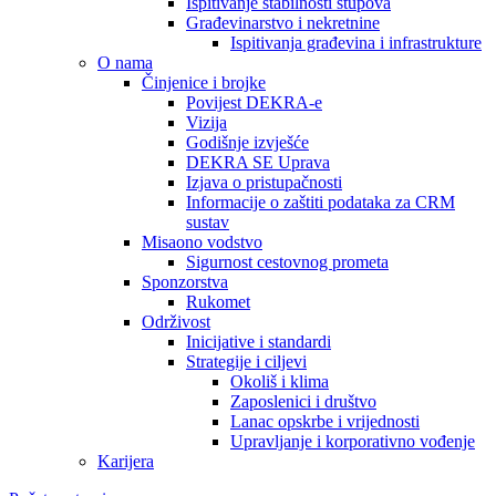
Ispitivanje stabilnosti stupova
Građevinarstvo i nekretnine
Ispitivanja građevina i infrastrukture
O nama
Činjenice i brojke
Povijest DEKRA-e
Vizija
Godišnje izvješće
DEKRA SE Uprava
Izjava o pristupačnosti
Informacije o zaštiti podataka za CRM
sustav
Misaono vodstvo
Sigurnost cestovnog prometa
Sponzorstva
Rukomet
Održivost
Inicijative i standardi
Strategije i ciljevi
Okoliš i klima
Zaposlenici i društvo
Lanac opskrbe i vrijednosti
Upravljanje i korporativno vođenje
Karijera