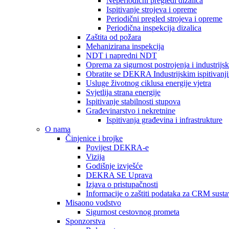
Neperiodični pregledi dizalica
Ispitivanje strojeva i opreme
Periodični pregled strojeva i opreme
Periodična inspekcija dizalica
Zaštita od požara
Mehanizirana inspekcija
NDT i napredni NDT
Oprema za sigurnost postrojenja i industrijs
Obratite se DEKRA Industrijskim ispitivanj
Usluge životnog ciklusa energije vjetra
Svjetlija strana energije
Ispitivanje stabilnosti stupova
Građevinarstvo i nekretnine
Ispitivanja građevina i infrastrukture
O nama
Činjenice i brojke
Povijest DEKRA-e
Vizija
Godišnje izvješće
DEKRA SE Uprava
Izjava o pristupačnosti
Informacije o zaštiti podataka za CRM susta
Misaono vodstvo
Sigurnost cestovnog prometa
Sponzorstva