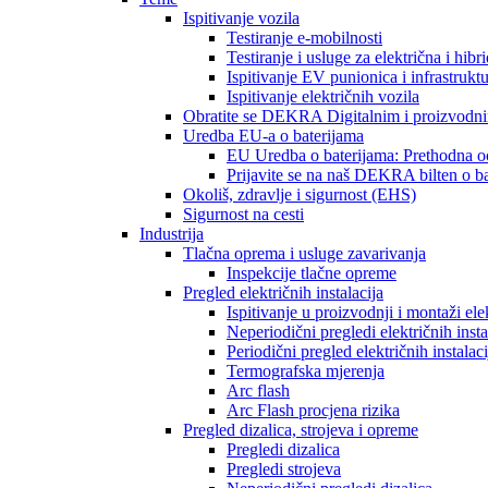
Ispitivanje vozila
Testiranje e-mobilnosti
Testiranje i usluge za električna i hibr
Ispitivanje EV punionica i infrastrukt
Ispitivanje električnih vozila
Obratite se DEKRA Digitalnim i proizvodni
Uredba EU-a o baterijama
EU Uredba o baterijama: Prethodna oc
Prijavite se na naš DEKRA bilten o b
Okoliš, zdravlje i sigurnost (EHS)
Sigurnost na cesti
Industrija
Tlačna oprema i usluge zavarivanja
Inspekcije tlačne opreme
Pregled električnih instalacija
Ispitivanje u proizvodnji i montaži elek
Neperiodični pregledi električnih insta
Periodični pregled električnih instalaci
Termografska mjerenja
Arc flash
Arc Flash procjena rizika
Pregled dizalica, strojeva i opreme
Pregledi dizalica
Pregledi strojeva