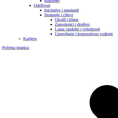
Rukomet
Održivost
Inicijative i standardi
Strategije i ciljevi
Okoliš i klima
Zaposlenici i društvo
Lanac opskrbe i vrijednosti
Upravljanje i korporativno vođenje
Karijera
Početna stranica