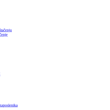
tačenju
čenje
š
zaposlenika