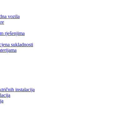
idna vozila
ure
m rješenjima
jena sukladnosti
aterijama
tričnih instalacija
lacija
ja