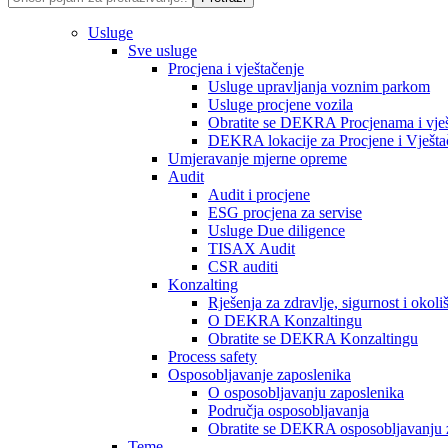
Usluge
Sve usluge
Procjena i vještačenje
Usluge upravljanja voznim parkom
Usluge procjene vozila
Obratite se DEKRA Procjenama i vješ
DEKRA lokacije za Procjene i Vješta
Umjeravanje mjerne opreme
Audit
Audit i procjene
ESG procjena za servise
Usluge Due diligence
TISAX Audit
CSR auditi
Konzalting
Rješenja za zdravlje, sigurnost i okoli
O DEKRA Konzaltingu
Obratite se DEKRA Konzaltingu
Process safety
Osposobljavanje zaposlenika
O osposobljavanju zaposlenika
Područja osposobljavanja
Obratite se DEKRA osposobljavanju 
Teme