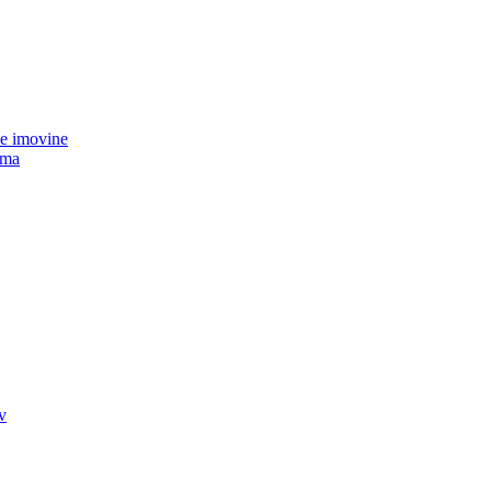
ke imovine
ima
v