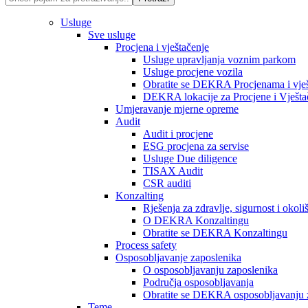
Usluge
Sve usluge
Procjena i vještačenje
Usluge upravljanja voznim parkom
Usluge procjene vozila
Obratite se DEKRA Procjenama i vješ
DEKRA lokacije za Procjene i Vješta
Umjeravanje mjerne opreme
Audit
Audit i procjene
ESG procjena za servise
Usluge Due diligence
TISAX Audit
CSR auditi
Konzalting
Rješenja za zdravlje, sigurnost i okoli
O DEKRA Konzaltingu
Obratite se DEKRA Konzaltingu
Process safety
Osposobljavanje zaposlenika
O osposobljavanju zaposlenika
Područja osposobljavanja
Obratite se DEKRA osposobljavanju 
Teme