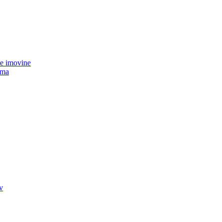
ke imovine
ima
v