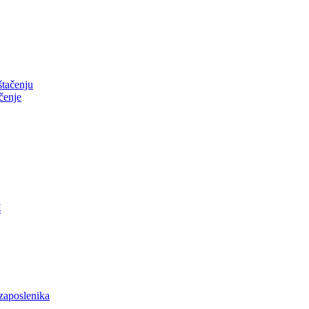
tačenju
čenje
š
zaposlenika