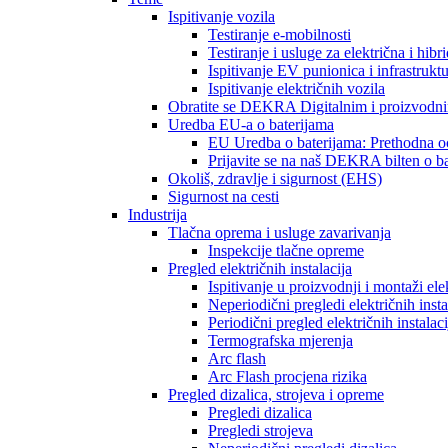
Ispitivanje vozila
Testiranje e-mobilnosti
Testiranje i usluge za električna i hibr
Ispitivanje EV punionica i infrastrukt
Ispitivanje električnih vozila
Obratite se DEKRA Digitalnim i proizvodni
Uredba EU-a o baterijama
EU Uredba o baterijama: Prethodna oc
Prijavite se na naš DEKRA bilten o b
Okoliš, zdravlje i sigurnost (EHS)
Sigurnost na cesti
Industrija
Tlačna oprema i usluge zavarivanja
Inspekcije tlačne opreme
Pregled električnih instalacija
Ispitivanje u proizvodnji i montaži elek
Neperiodični pregledi električnih insta
Periodični pregled električnih instalaci
Termografska mjerenja
Arc flash
Arc Flash procjena rizika
Pregled dizalica, strojeva i opreme
Pregledi dizalica
Pregledi strojeva