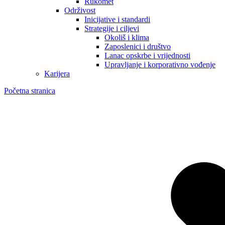
Rukomet
Održivost
Inicijative i standardi
Strategije i ciljevi
Okoliš i klima
Zaposlenici i društvo
Lanac opskrbe i vrijednosti
Upravljanje i korporativno vođenje
Karijera
Početna stranica