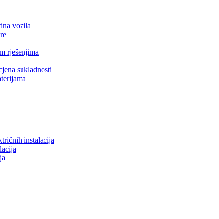
idna vozila
ure
m rješenjima
jena sukladnosti
aterijama
tričnih instalacija
lacija
ja