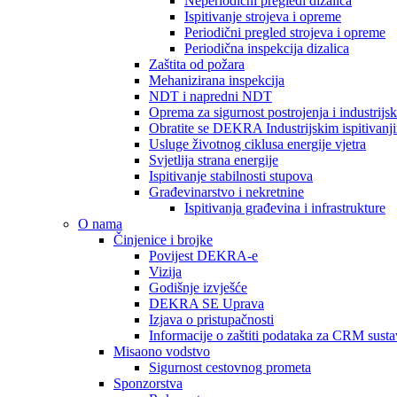
Neperiodični pregledi dizalica
Ispitivanje strojeva i opreme
Periodični pregled strojeva i opreme
Periodična inspekcija dizalica
Zaštita od požara
Mehanizirana inspekcija
NDT i napredni NDT
Oprema za sigurnost postrojenja i industrijs
Obratite se DEKRA Industrijskim ispitivanj
Usluge životnog ciklusa energije vjetra
Svjetlija strana energije
Ispitivanje stabilnosti stupova
Građevinarstvo i nekretnine
Ispitivanja građevina i infrastrukture
O nama
Činjenice i brojke
Povijest DEKRA-e
Vizija
Godišnje izvješće
DEKRA SE Uprava
Izjava o pristupačnosti
Informacije o zaštiti podataka za CRM susta
Misaono vodstvo
Sigurnost cestovnog prometa
Sponzorstva